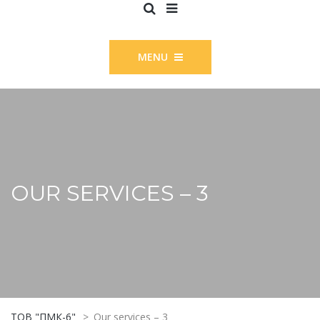
MENU
OUR SERVICES – 3
ТОВ "ПМК-6"
>
Our services – 3